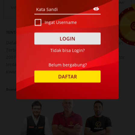
CRICKET
MITRA RESMI
MITRA TARUHAN
MITRA TARUHAN
RESMI
RESMI
Ingat Username
TENTANG DAFABET
Dafabet dioperasikan oleh Osmila N.V., sebuah Perseroan
Terbatas yang didirikan di Curaçao pada tanggal 28 Juni
Tidak bisa Login?
2007 (nomor registrasi perusahaan 102267). Alamat kantor
terdaftarnya terletak di Livestrong Building, Groot
Belum bergabung?
Kwartierweg 10, Curaçao.
DAFTAR
Brand Ambassadors