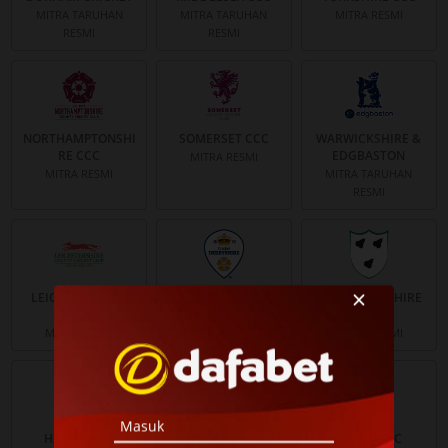
MITRA TARUHAN
MITRA TARUHAN
MITRA RESMI
RESMI
RESMI
NORTHAMPTONSHI
SOMERSET CCC
WARWICKSHIRE &
RE CCC
EDGBASTON
MITRA RESMI
MITRA RESMI
MITRA TARUHAN
RESMI
LEICESTERSHIRE
DERBYSHIRE CCC
WORCESTERSHIRE
CCC
CCC
MITRA RESMI
MITRA RESMI
MITRA RESMI
HAMPSHIRE
KENT CRICKET
NOTTS CCC