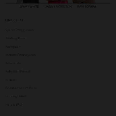
LINK CEPAT
Syarat Penggunaan
Tentang Kami
Kewajiban
Metode Pembayaran
Keamanan
Kebijakan Privasi
Afiliasi
Bedakan Asli VS Palsu
Hubungi Kami
Help & FAQ